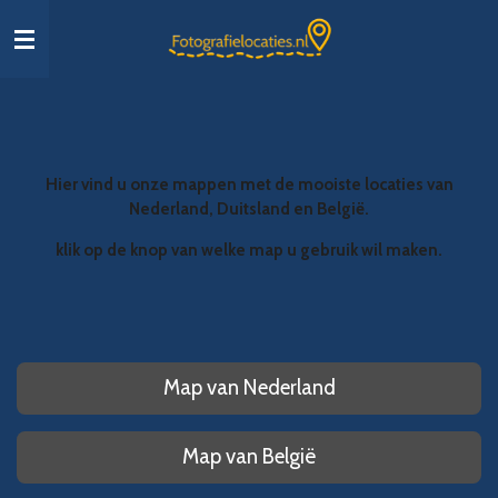
Ga
direct
naar
de
hoofdinhoud
Hier vind u onze mappen met de mooiste locaties
van
Nederland, Duitsland en België.
klik op de knop van welke map u gebruik wil maken.
Map van Nederland
Map van België