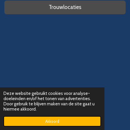
Trouwlocaties
Deze website gebruikt cookies voor analyse-
doeleinden en/of het tonen van advertenties.
Door gebruik te blijven maken van de site gaat u
hiermee akkoord.
Delen
Deel
Share
Delen
© 2018 - 2026 Fotografie Locaties
Akkoord